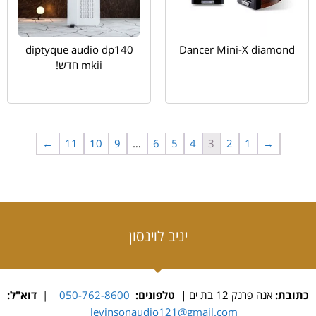
diptyque audio dp140
Dancer Mini-X diamond
mkii חדש!
←
11
10
9
…
6
5
4
3
2
1
→
יניב לוינסון
כתובת:
אנה פרנק 12 בת ים
| טלפונים:
050-762-8600
|
דוא"ל:
levinsonaudio121@gmail.com