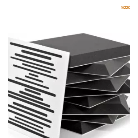
₪
220