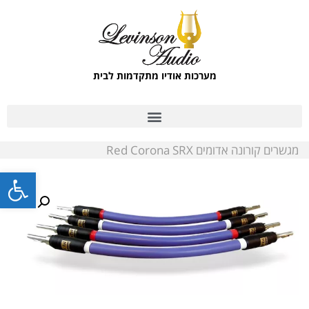
מערכות אודיו מתקדמות לבית
מגשרים קורונה אדומים Red Corona SRX
פתח סרגל