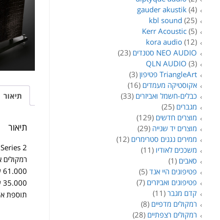
gauder akustik
(4)
kbl sound
(25)
Kerr Acoustic
(5)
kora audio
(12)
NEO AUDIO סטנדים
(23)
QLN AUDIO
(3)
TriangleArt פטיפון
(3)
אקוסטיקה מעמדים
(16)
תיאור
כבלים-חשמל ואביזרים
(33)
מגברים
(25)
מוצרים חדשים
(129)
תיאור
מוצרים יד שנייה
(29)
ממירים נגנים סטרימרים
(12)
 Series 2
משככים לאודיו
(11)
רמקולים איטלקיים 
סאבים
(1)
61.000 שח
פטיפונים היי אנד
(5)
פטיפונים ואביזרים
(7)
35.000 שח
קדם מגבר
(11)
תוספת או
רמקולים מדפיים
(8)
רמקולים רצפתיים
(28)