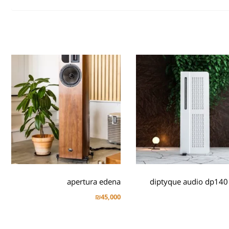
apertura edena
diptyque audio dp140
₪
45,000