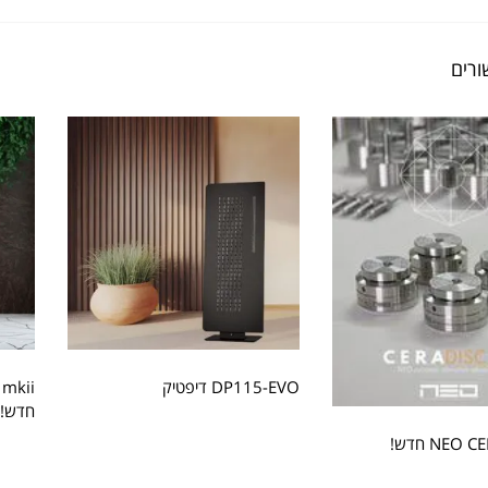
ורים
DP115-EVO דיפטיק
 mkii
חדש!
NEO חדש!