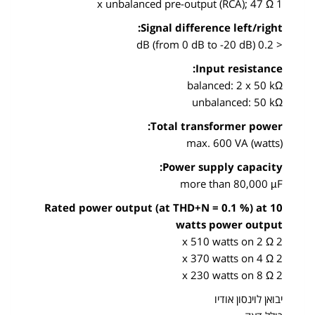
1 x unbalanced pre-output (RCA); 47 Ω
Signal difference left/right:
< 0.2 dB (from 0 dB to -20 dB)
Input resistance:
balanced: 2 x 50 kΩ
unbalanced: 50 kΩ
Total transformer power:
max. 600 VA (watts)
Power supply capacity:
more than 80,000 µF
Rated power output (at THD+N = 0.1 %) at 10
watts power output
2 x 510 watts on 2 Ω
2 x 370 watts on 4 Ω
2 x 230 watts on 8 Ω
יבואן לוינסון אודיו