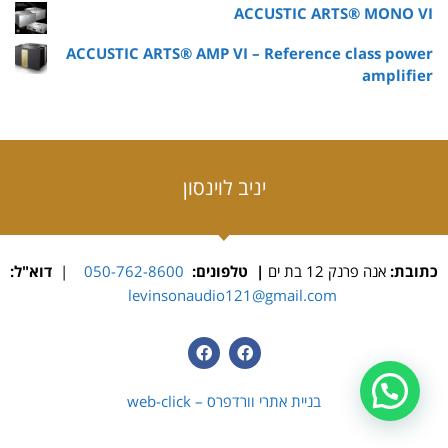
ACCUSTIC ARTS® MONO VI
ACCUSTIC ARTS® AMP VI – Reference class power
amplifier
יניב לוינסון
כתובת:
אנה פרנק 12 בת ים
| טלפונים:
050-762-8600
|
דוא"ל:
levinsonaudio121@gmail.com
בניית אתרי וורדפרס – web-click