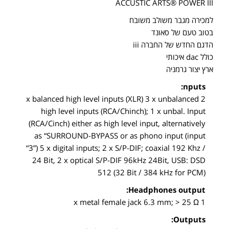
ACCUSTIC ARTS® POWER III
למכירה מגבר משולב משובח
בטוב טעם של סאונד
הדגם החדש של החברה iii
כולל dac איכותי
ארץ יצור גרמניה
nputs:
2 x balanced high level inputs (XLR) 3 x unbalanced
high level inputs (RCA/Chinch); 1 x unbal. Input
(RCA/Cinch) either as high level input, alternatively
as “SURROUND-BYPASS or as phono input (input
“3”) 5 x digital inputs; 2 x S/P-DIF; coaxial 192 Khz /
24 Bit, 2 x optical S/P-DIF 96kHz 24Bit, USB: DSD
512 (32 Bit / 384 kHz for PCM)
Headphones output:
1 x metal female jack 6.3 mm; > 25 Ω
Outputs: