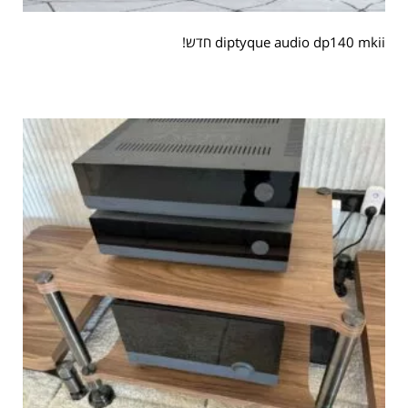
diptyque audio dp140 mkii חדש!