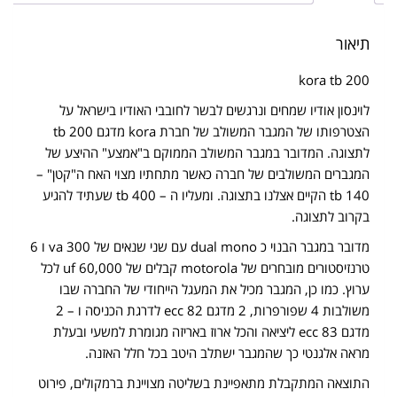
תיאור
kora tb 200
לוינסון אודיו שמחים ונרגשים לבשר לחובבי האודיו בישראל על
הצטרפותו של המגבר המשולב של חברת kora מדגם tb 200
לתצוגה. המדובר במגבר המשולב הממוקם ב"אמצע" ההיצע של
המגברים המשולבים של חברה כאשר מתחתיו מצוי האח ה"קטן" –
tb 140 הקיים אצלנו בתצוגה. ומעליו ה – tb 400 שעתיד להגיע
בקרוב לתצוגה.
מדובר במגבר הבנוי כ dual mono עם שני שנאים של 300 va ו 6
טרנזיסטורים מובחרים של motorola קבלים של 60,000 uf לכל
ערוץ. כמו כן, המגבר מכיל את המעגל הייחודי של החברה שבו
משולבות 4 שפורפרות, 2 מדגם ecc 82 לדרגת הכניסה ו – 2
מדגם ecc 83 ליציאה והכל ארוז באריזה מגומרת למשעי ובעלת
מראה אלגנטי כך שהמגבר ישתלב היטב בכל חלל האזנה.
התוצאה המתקבלת מתאפיינת בשליטה מצויינת ברמקולים, פירוט