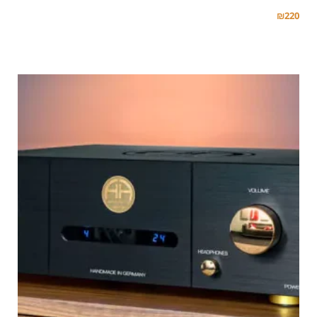
₪
220